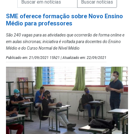
Campo de Busca de Notícias
SME oferece formação sobre Novo Ensino
Médio para professores
São 240 vagas para as atividades que ocorrerão de forma online e
em aulas síncronas; iniciativa é voltada para docentes do Ensino
Médio e do Curso Normal de Nível Médio
Publicado em: 21/09/2021 15h21 | Atualizado em: 22/09/2021