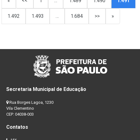
«
<<
1
…
1.489
1.490
1.491
1.492
1.493
…
1.684
>>
»
Secretaria Municipal de Educação
Rua Borges Lagoa, 1230
Vila Clementino
CEP: 04038-003
Contatos