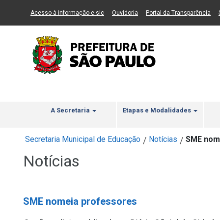
Ir ao Conteúdo
1
Ir para menu principal
2
Ir para busca
3
(Link para um novo sítio)
(Link para um novo sítio)
(Li
Acesso à informação e-sic
Ouvidoria
Portal da Transparência
A Secretaria
Etapas e Modalidades
Secretaria Municipal de Educação
Notícias
SME nom
/
/
Notícias
SME nomeia professores