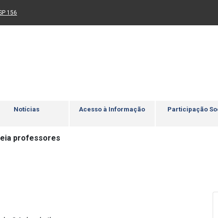
Ir para rodapé
4
Acessibilidade
5
nk para um novo sítio)
(Link para um novo sítio)
SP 156
Notícias
Acesso à Informação
Participação So
eia professores