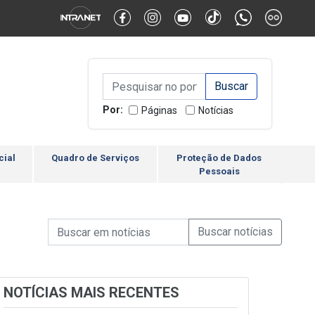
Alternar Alto Contraste
Alternar Tamanho da Fonte
Campo de Busca de inform
Campo de Busca de informações
Enviar a Busca
Por:
Páginas
Notícias
cial
Quadro de Serviços
Proteção de Dados
Pessoais
Campo de Busca de informações
Enviar a Busca de Notícia
Campo de Busca de Notícias
NOTÍCIAS MAIS RECENTES