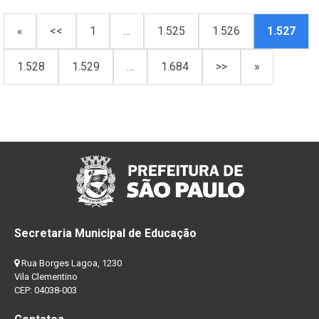
«
<<
1
…
1.525
1.526
1.527
1.528
1.529
…
1.684
>>
»
Secretaria Municipal de Educação
Rua Borges Lagoa, 1230
Vila Clementino
CEP: 04038-003