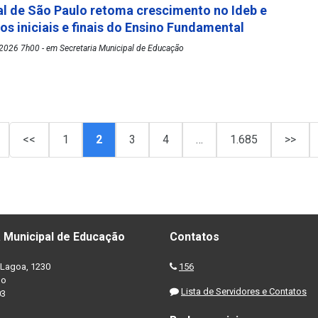
l de São Paulo retoma crescimento no Ideb e
os iniciais e finais do Ensino Fundamental
2026 7h00 - em Secretaria Municipal de Educação
<<
1
2
3
4
…
1.685
>>
 Municipal de Educação
Contatos
Lagoa, 1230
156
no
Lista de Servidores e Contatos
03