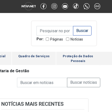
Alternar Alto Contraste
Alternar Tamanho da Fonte
Campo de Busca de inform
Campo de Busca de informações
Enviar a Busca
Por:
Páginas
Notícias
cial
Quadro de Serviços
Proteção de Dados
Pessoais
taria de Gestão
Campo de Busca de informações
Enviar a Busca de Notícia
Campo de Busca de Notícias
NOTÍCIAS MAIS RECENTES