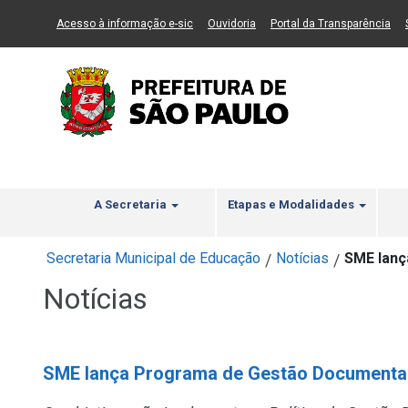
Ir ao Conteúdo
1
Ir para menu principal
2
Ir para busca
3
(Link para um novo sítio)
(Link para um novo sítio)
(Li
Acesso à informação e-sic
Ouvidoria
Portal da Transparência
A Secretaria
Etapas e Modalidades
Secretaria Municipal de Educação
Notícias
SME lanç
/
/
Notícias
SME lança Programa de Gestão Documental