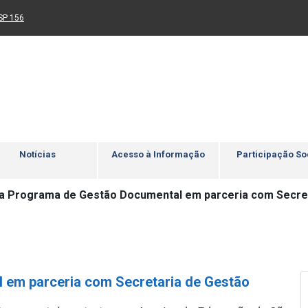
Ir para rodapé
4
Acessibilidade
5
nk para um novo sítio)
(Link para um novo sítio)
SP 156
Notícias
Acesso à Informação
Participação So
a Programa de Gestão Documental em parceria com Secre
 em parceria com Secretaria de Gestão