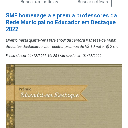
Campo de Busca de Notícias
SME homenageia e premia professores da
Rede Municipal no Educador em Destaque
2022
Evento nesta quinta-feira terá show da cantora Vanessa da Mata;
docentes destacados vão receber prêmios de R$ 10 mil a R$ 2 mil
Publicado em: 01/12/2022 16h25 | Atualizado em: 01/12/2022