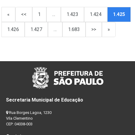
«
<<
1
…
1.423
1.424
1.425
1.426
1.427
…
1.683
>>
»
Secretaria Municipal de Educação
Rua Borges Lagoa, 1230
Vila Clementino
CEP: 04038-003