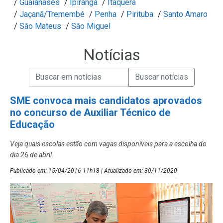
/
Guaianases
/
Ipiranga
/
Itaquera
/
Jaçanã/Tremembé
/
Penha
/
Pirituba
/
Santo Amaro
/
São Mateus
/
São Miguel
Notícias
Campo de Busca de informações
Enviar a Busca de Notícias
Campo de Busca de Notícias
SME convoca mais candidatos aprovados
no concurso de Auxiliar Técnico de
Educação
Veja quais escolas estão com vagas disponíveis para a escolha do
dia 26 de abril.
Publicado em: 15/04/2016 11h18 | Atualizado em: 30/11/2020