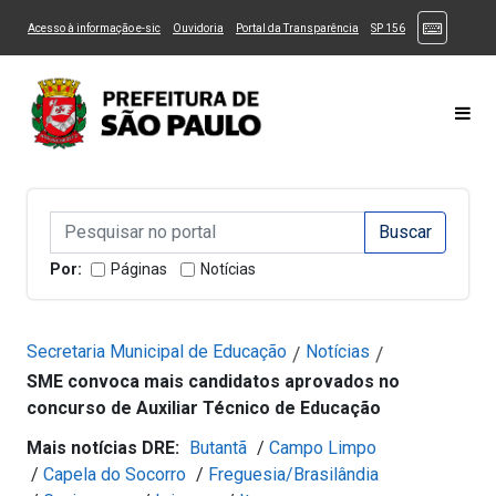
Ir ao Conteúdo
1
Ir para menu principal
2
Ir para busca
3
(Atalhos
(Link para um novo sítio)
(Link para um novo sítio)
(Link para um novo sítio)
(Link para um novo
Acesso à informação e-sic
Ouvidoria
Portal da Transparência
SP 156
Ir para rodapé
4
Acessibilidade
5
Alternar Alto Contraste
Alternar Tamanho da Fonte
Most
Campo de Busca de informações
Campo de Busca de informações
Enviar a Busca
Por:
Páginas
Notícias
Secretaria Municipal de Educação
Notícias
/
/
SME convoca mais candidatos aprovados no
concurso de Auxiliar Técnico de Educação
Mais notícias DRE:
Butantã
/
Campo Limpo
/
Capela do Socorro
/
Freguesia/Brasilândia