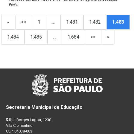
Penha
«
<<
1
…
1.481
1.482
1.483
1.484
1.485
…
1.684
>>
»
Secretaria Municipal de Educação
Rua Borges Lagoa, 1230
Vila Clementino
CEP: 04038-003