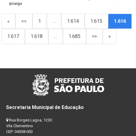
Ipiranga
«
<<
1
…
1.614
1.615
1.616
1.617
1.618
…
1.685
>>
»
Secretaria Municipal de Educação
Rua Borges Lagoa, 1230
Vila Clementino
CEP: 04038-003