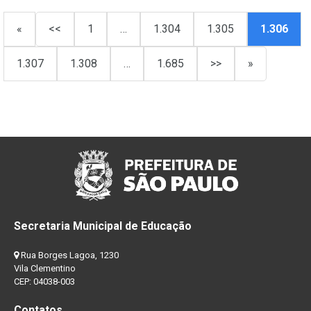
«
<<
1
…
1.304
1.305
1.306
1.307
1.308
…
1.685
>>
»
Secretaria Municipal de Educação
Rua Borges Lagoa, 1230
Vila Clementino
CEP: 04038-003
Contatos