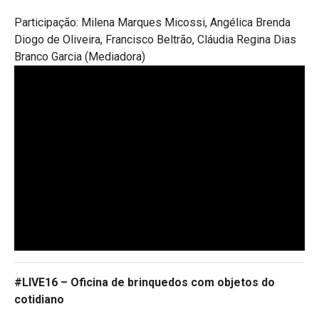
Participação:
Milena Marques Micossi, Angélica Brenda
Diogo de Oliveira,
Francisco Beltrão,
Cláudia Regina Dias
Branco Garcia (Mediadora)
#LIVE16 –
Oficina de brinquedos com objetos do
cotidiano