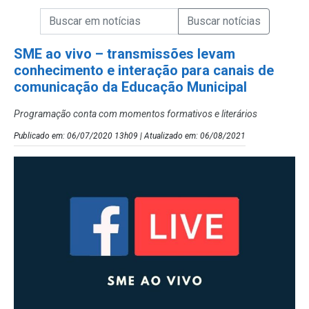
Campo de Busca de informações
Enviar a Busca de Notícias
Campo de Busca de Notícias
SME ao vivo – transmissões levam
conhecimento e interação para canais de
comunicação da Educação Municipal
Programação conta com momentos formativos e literários
Publicado em: 06/07/2020 13h09 | Atualizado em: 06/08/2021