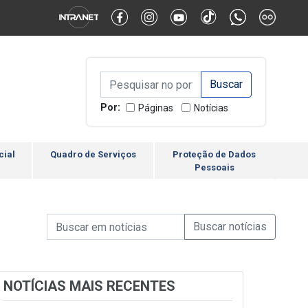
Alternar Alto Contraste
Alternar Tamanho da Fonte
Campo de Busca de inform
Campo de Busca de informações
Enviar a Busca
Por:
Páginas
Notícias
cial
Quadro de Serviços
Proteção de Dados
Pessoais
Campo de Busca de informações
Enviar a Busca de Notícia
Campo de Busca de Notícias
NOTÍCIAS MAIS RECENTES