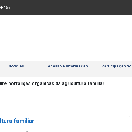
Ir para rodapé
4
Acessibilidade
5
nk para um novo sítio)
(Link para um novo sítio)
SP 156
Notícias
Acesso à Informação
Participação So
re hortaliças orgânicas da agricultura familiar
tura familiar