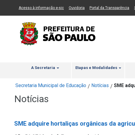
Ir ao Conteúdo
1
Ir para menu principal
2
Ir para busca
3
(Link para um novo sítio)
(Link para um novo sítio)
(Li
Acesso à informação e-sic
Ouvidoria
Portal da Transparência
A Secretaria
Etapas e Modalidades
Secretaria Municipal de Educação
Notícias
SME adqui
/
/
Notícias
SME adquire hortaliças orgânicas da agricul