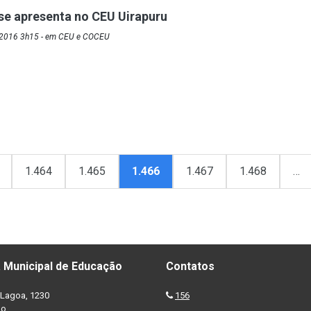
se apresenta no CEU Uirapuru
/2016 3h15 - em CEU e COCEU
1.464
1.465
1.466
1.467
1.468
…
 Municipal de Educação
Contatos
Lagoa, 1230
156
no