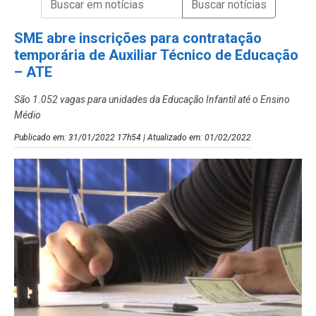
Campo de Busca de Notícias
SME abre inscrições para contratação
temporária de Auxiliar Técnico de Educação
– ATE
São 1.052 vagas para unidades da Educação Infantil até o Ensino
Médio
Publicado em: 31/01/2022 17h54 | Atualizado em: 01/02/2022