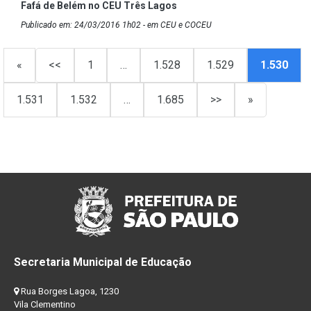
Fafá de Belém no CEU Três Lagos
Publicado em: 24/03/2016 1h02 - em CEU e COCEU
«
<<
1
…
1.528
1.529
1.530
1.531
1.532
…
1.685
>>
»
Secretaria Municipal de Educação
Rua Borges Lagoa, 1230
Vila Clementino