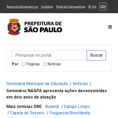
Ir ao Conteúdo
1
Ir para menu principal
2
Ir para busca
3
(Atalhos
(Link para um novo sítio)
(Link para um novo sítio)
(Link para um novo sítio)
(Link para um novo
Acesso à informação e-sic
Ouvidoria
Portal da Transparência
SP 156
Ir para rodapé
4
Acessibilidade
5
Alternar Alto Contraste
Alternar Tamanho da Fonte
Most
Campo de Busca de informações
Campo de Busca de informações
Enviar a Busca
Por:
Páginas
Notícias
Secretaria Municipal de Educação
Notícias
/
/
Seminário NAAPA apresenta ações desenvolvidas
em dois anos de atuação
Mais notícias DRE:
Butantã
/
Campo Limpo
/
Capela do Socorro
/
Freguesia/Brasilândia