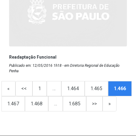
Readaptação Funcional
Publicado em: 12/05/2016 1h18 - em Diretoria Regional de Educação
Penha
«
<<
1
…
1.464
1.465
1.466
1.467
1.468
…
1.685
>>
»