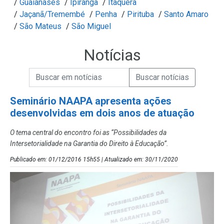
/
Guaianases
/
Ipiranga
/
Itaquera
/
Jaçanã/Tremembé
/
Penha
/
Pirituba
/
Santo Amaro
/
São Mateus
/
São Miguel
Notícias
Campo de Busca de informações
Enviar a Busca de Notícias
Campo de Busca de Notícias
Seminário NAAPA apresenta ações
desenvolvidas em dois anos de atuação
O tema central do encontro foi as “Possibilidades da
Intersetorialidade na Garantia do Direito à Educação”.
Publicado em: 01/12/2016 15h55 | Atualizado em: 30/11/2020