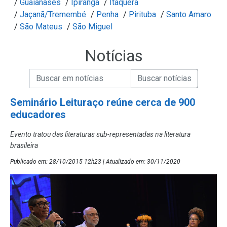
/
Guaianases
/
Ipiranga
/
Itaquera
/
Jaçanã/Tremembé
/
Penha
/
Pirituba
/
Santo Amaro
/
São Mateus
/
São Miguel
Notícias
Campo de Busca de informações
Enviar a Busca de Notícias
Campo de Busca de Notícias
Seminário Leituraço reúne cerca de 900
educadores
Evento tratou das literaturas sub-representadas na literatura
brasileira
Publicado em: 28/10/2015 12h23 | Atualizado em: 30/11/2020