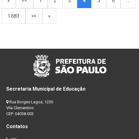
«
<<
1
2
3
4
5
6
…
1.683
>>
»
Secretaria Municipal de Educação
Rua Borges Lagoa, 1230
Vila Clementino
CEP: 04038-003
Contatos