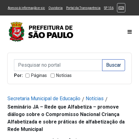
Ir ao Conteúdo
1
Ir para menu principal
2
Ir para busca
3
(Atalhos
(Link para um novo sítio)
(Link para um novo sítio)
(Link para um novo sítio)
(Link para um novo
Acesso à informação e-sic
Ouvidoria
Portal da Transparência
SP 156
Ir para rodapé
4
Acessibilidade
5
Alternar Alto Contraste
Alternar Tamanho da Fonte
Most
Campo de Busca de informações
Campo de Busca de informações
Enviar a Busca
Por:
Páginas
Notícias
Secretaria Municipal de Educação
Notícias
/
/
Seminário JA – Rede que Alfabetiza – promove
diálogo sobre o Compromisso Nacional Criança
Alfabetizada e sobre práticas de alfabetização da
Rede Municipal