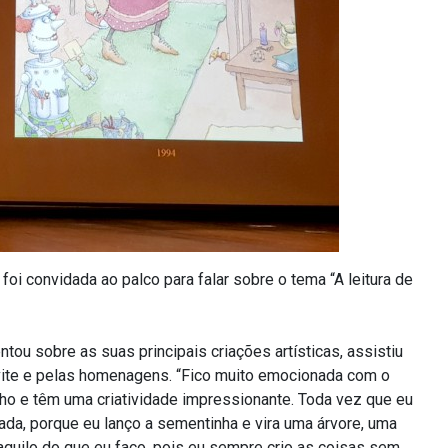
 foi convidada ao palco para falar sobre o tema “A leitura de
ntou sobre as suas principais criações artísticas, assistiu
ite e pelas homenagens. “Fico muito emocionada com o
ho e têm uma criatividade impressionante. Toda vez que eu
da, porque eu lanço a sementinha e vira uma árvore, uma
aquilo do que eu faço, pois eu sempre crio as coisas sem