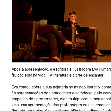
Após a apresentação, a escritora e ilustradora Eva Furnari
fruição está na vida – A literatura e a arte de encantar”.
Eva contou sobre a sua trajetória no mundo literário, come
às apresentações dos estudantes e agradeceu pelo conv
empenho dos professores, eles multiplicam o meu trabal
vejo uma apresentação dos professores eu fico emociona
floresta, um jardim, é maravilhoso. Não tenho dimensão d