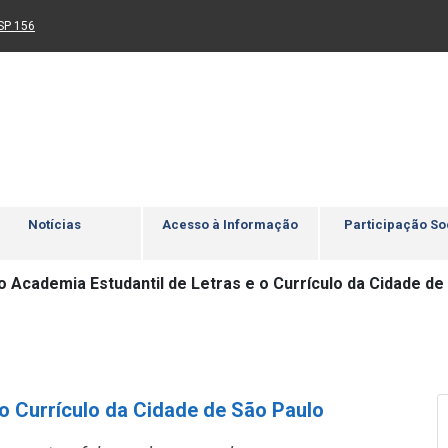
Ir para rodapé
4
Acessibilidade
5
nk para um novo sítio)
(Link para um novo sítio)
SP 156
Notícias
Acesso à Informação
Participação So
o Academia Estudantil de Letras e o Currículo da Cidade de
o Currículo da Cidade de São Paulo