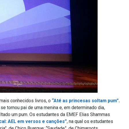
mais conhecidos livros, o
“Até as princesas soltam pum”
.
 se tornou pai de uma menina e, em determinado dia,
 soltado um pum. Os estudantes da EMEF Elias Shammas
cal: AEL em versos e canções”
, na qual os estudantes
ia”, de Chico Buarque; “Saudade”, de Chimaroots,