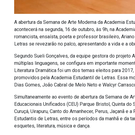
A abertura da Semana de Arte Moderna da Academia Estud
acontecerá na segunda, 16 de outubro, às 9h, na Academi
romancista, ensaísta, poeta e professor brasileiro, Aria
Letras se revezarão no palco, apresentando a vida e a ob
Segundo Sueli Gonçalves, da equipe gestora do projeto 
múltiplas linguagens, se configura em importante momen
Literatura Dramática foi um dos temas eleitos para 2017,
promovidos pela Academia Estudantil de Letras. Essa moti
Dias Gomes, João Cabral de Melo Neto e Walcyr Carrasco,
Simultaneamente ao evento de abertura da Semana de Art
Educacionais Unificados (CEU) Parque Bristol, Quinta do 
Curuçá, Uirapuru, Canto do Amanhecer, Perus, Jaçanã e a 
Estudantis de Letras, entre os períodos da manhã e da ta
esquetes, literatura, música e dança.