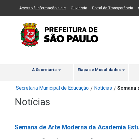
Ir ao Conteúdo
1
Ir para menu principal
2
Ir para busca
3
(Link para um novo sítio)
(Link para um novo sítio)
(Li
Acesso à informação e-sic
Ouvidoria
Portal da Transparência
A Secretaria
Etapas e Modalidades
Secretaria Municipal de Educação
Notícias
Semana d
/
/
Notícias
Semana de Arte Moderna da Academia Estud