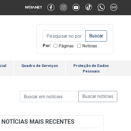
Alternar Alto Contraste
Alternar Tamanho da Fonte
Campo de Busca de inform
Campo de Busca de informações
Enviar a Busca
Por:
Páginas
Notícias
cial
Quadro de Serviços
Proteção de Dados
Pessoais
Campo de Busca de informações
Enviar a Busca de Notícia
Campo de Busca de Notícias
NOTÍCIAS MAIS RECENTES