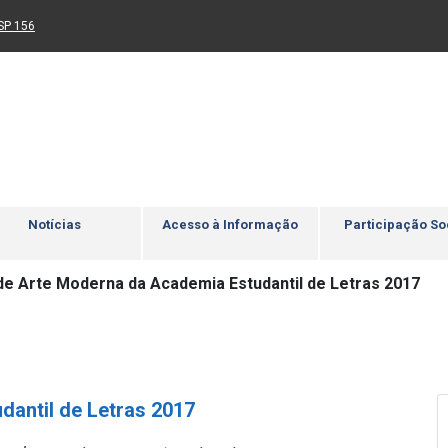
Ir para rodapé
4
Acessibilidade
5
nk para um novo sítio)
(Link para um novo sítio)
SP 156
Notícias
Acesso à Informação
Participação So
e Arte Moderna da Academia Estudantil de Letras 2017
antil de Letras 2017