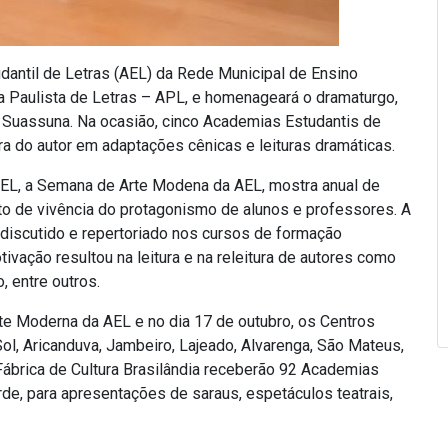
antil de Letras (AEL) da Rede Municipal de Ensino
a Paulista de Letras – APL, e homenageará o dramaturgo,
no Suassuna. Na ocasião, cinco Academias Estudantis de
ra do autor em adaptações cênicas e leituras dramáticas.
AEL, a Semana de Arte Modena da AEL, mostra anual de
to de vivência do protagonismo de alunos e professores. A
 discutido e repertoriado nos cursos de formação
vação resultou na leitura e na releitura de autores como
 entre outros.
e Moderna da AEL e no dia 17 de outubro, os Centros
Sol, Aricanduva, Jambeiro, Lajeado, Alvarenga, São Mateus,
Fábrica de Cultura Brasilândia receberão 92 Academias
rde, para apresentações de saraus, espetáculos teatrais,