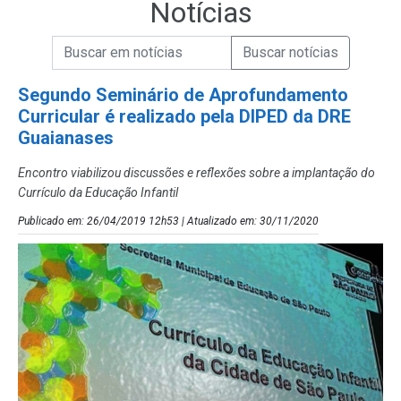
Notícias
Campo de Busca de informações
Enviar a Busca de Notícias
Campo de Busca de Notícias
Segundo Seminário de Aprofundamento
Curricular é realizado pela DIPED da DRE
Guaianases
Encontro viabilizou discussões e reflexões sobre a implantação do
Currículo da Educação Infantil
Publicado em: 26/04/2019 12h53 | Atualizado em: 30/11/2020