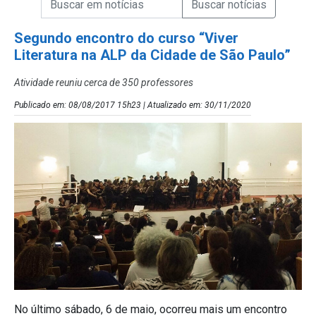
Campo de Busca de Notícias
Segundo encontro do curso “Viver
Literatura na ALP da Cidade de São Paulo”
Atividade reuniu cerca de 350 professores
Publicado em: 08/08/2017 15h23 | Atualizado em: 30/11/2020
No último sábado, 6 de maio, ocorreu mais um encontro