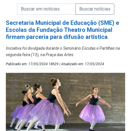
Campo de Busca de informações
Enviar a Busca de Notícias
Campo de Busca de Notícias
Secretaria Municipal de Educação (SME) e
Escolas da Fundação Theatro Municipal
firmam parceria para difusão artística
Iniciativa foi divulgada durante o Seminário Escutas e Partilhas na
segunda-feira (13), na Praça das Artes
Publicado em: 17/05/2024 18h29 | Atualizado em: 17/05/2024