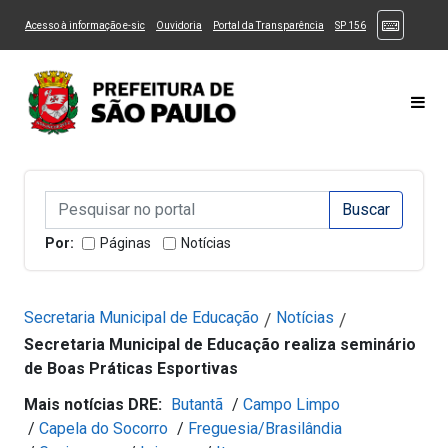
Ir ao Conteúdo
1
Ir para menu principal
2
Ir para busca
3
(Atalhos
(Link para um novo sítio)
(Link para um novo sítio)
(Link para um novo sítio)
(Link para um novo
Acesso à informação e-sic
Ouvidoria
Portal da Transparência
SP 156
Ir para rodapé
4
Acessibilidade
5
Alternar Alto Contraste
Alternar Tamanho da Fonte
Most
Campo de Busca de informações
Campo de Busca de informações
Enviar a Busca
Por:
Páginas
Notícias
Secretaria Municipal de Educação
Notícias
/
/
Secretaria Municipal de Educação realiza seminário
de Boas Práticas Esportivas
Mais notícias DRE:
Butantã
/
Campo Limpo
/
Capela do Socorro
/
Freguesia/Brasilândia