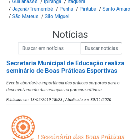
/
Guaianases
/
Ipiranga
/
Itaquera
/
Jaçanã/Tremembé
/
Penha
/
Pirituba
/
Santo Amaro
/
São Mateus
/
São Miguel
Notícias
Campo de Busca de informações
Enviar a Busca de Notícias
Campo de Busca de Notícias
Secretaria Municipal de Educação realiza
seminário de Boas Práticas Esportivas
Evento abordará a importância das práticas corporais para o
desenvolvimento das crianças na primeira infância
Publicado em: 13/05/2019 18h23 | Atualizado em: 30/11/2020