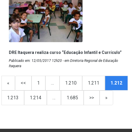
DRE Itaquera realiza curso “Educação Infantil e Currículo”
Publicado em: 12/05/2017 12h20 - em Diretoria Regional de Educação
Itaquera
«
<<
1
…
1.210
1.211
1.212
1.213
1.214
…
1.685
>>
»