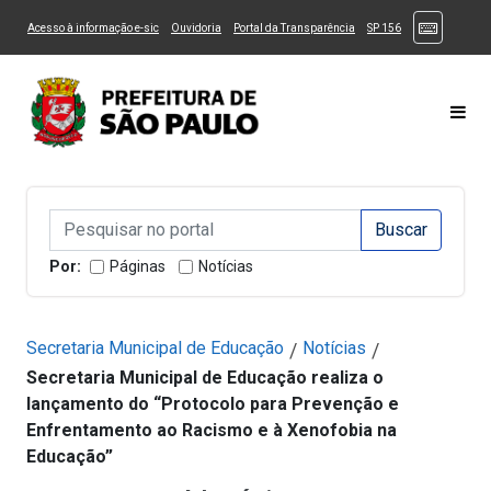
Ir ao Conteúdo
1
Ir para menu principal
2
Ir para busca
3
(Atalhos
(Link para um novo sítio)
(Link para um novo sítio)
(Link para um novo sítio)
(Link para um novo
Acesso à informação e-sic
Ouvidoria
Portal da Transparência
SP 156
Ir para rodapé
4
Acessibilidade
5
Alternar Alto Contraste
Alternar Tamanho da Fonte
Most
Campo de Busca de informações
Campo de Busca de informações
Enviar a Busca
Por:
Páginas
Notícias
Secretaria Municipal de Educação
Notícias
/
/
Secretaria Municipal de Educação realiza o
lançamento do “Protocolo para Prevenção e
Enfrentamento ao Racismo e à Xenofobia na
Educação”