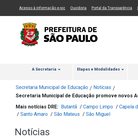
Ir ao Conteúdo
1
Ir para menu principal
2
Ir para busca
3
(Link para um novo sítio)
(Link para um novo sítio)
(Li
Acesso à informação e-sic
Ouvidoria
Portal da Transparência
A Secretaria
Etapas e Modalidades
Secretaria Municipal de Educação
Notícias
/
/
Secretaria Municipal de Educação promove novos A
Mais notícias DRE:
Butantã
/
Campo Limpo
/
Capela d
/
Santo Amaro
/
São Mateus
/
São Miguel
Notícias