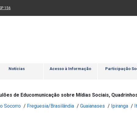
Ir para rodapé
4
Acessibilidade
5
nk para um novo sítio)
(Link para um novo sítio)
SP 156
Notícias
Acesso à Informação
Participação So
ulões de Educomunicação sobre Mídias Sociais, Quadrinho
o Socorro
/
Freguesia/Brasilândia
/
Guaianases
/
Ipiranga
/
I