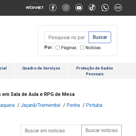
Alternar Alto Contraste
Alternar Tamanho da Fonte
Campo de Busca de inform
Campo de Busca de informações
Enviar a Busca
Por:
Páginas
Notícias
cial
Quadro de Serviços
Proteção de Dados
Pessoais
s em Sala de Aula e RPG de Mesa
taquera
/
Jaçanã/Tremembé
/
Penha
/
Pirituba
Campo de Busca de informações
Enviar a Busca de Notícia
Campo de Busca de Notícias