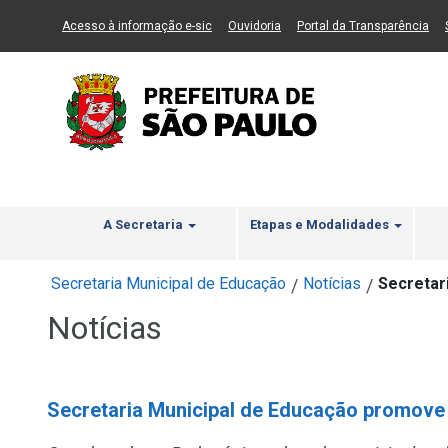
Ir ao Conteúdo
1
Ir para menu principal
2
Ir para busca
3
(Link para um novo sítio)
(Link para um novo sítio)
(Li
Acesso à informação e-sic
Ouvidoria
Portal da Transparência
A Secretaria
Etapas e Modalidades
Secretaria Municipal de Educação
Notícias
Secretar
/
/
Notícias
Secretaria Municipal de Educação promove