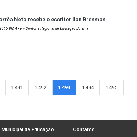
orrêa Neto recebe o escritor Ilan Brenman
2016 9h14 - em Diretoria Regional de Educação Butantã
1.491
1.492
1.493
1.494
1.495
…
 Municipal de Educação
Contatos