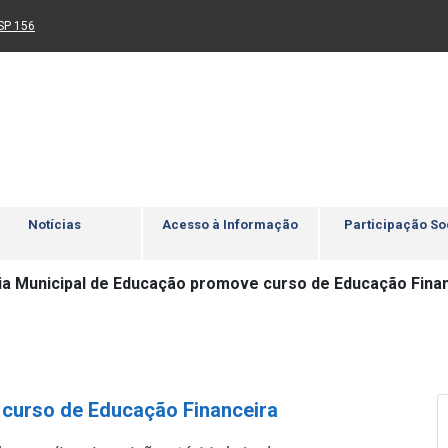
Ir para rodapé
4
Acessibilidade
5
nk para um novo sítio)
(Link para um novo sítio)
SP 156
Notícias
Acesso à Informação
Participação So
ia Municipal de Educação promove curso de Educação Fina
 curso de Educação Financeira