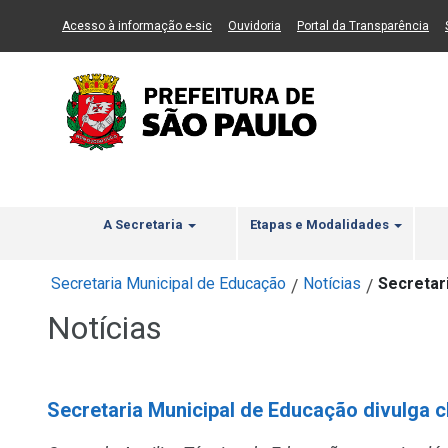
Ir ao Conteúdo
1
Ir para menu principal
2
Ir para busca
3
(Link para um novo sítio)
(Link para um novo sítio)
(Li
Acesso à informação e-sic
Ouvidoria
Portal da Transparência
A Secretaria
Etapas e Modalidades
Secretaria Municipal de Educação
Notícias
Secretari
/
/
Notícias
Secretaria Municipal de Educação divulga cl