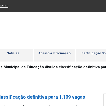
Ir para rodapé
4
Acessibilidade
5
nk para um novo sítio)
(Link para um novo sítio)
SP 156
Notícias
Acesso à Informação
Participação So
a Municipal de Educação divulga classificação definitiva pa
assificação definitiva para 1.109 vagas