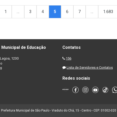
1
…
3
4
5
6
7
…
1.683
 Municipal de Educação
Contatos
Lagoa, 1230
156
no
Lista de Servidores e Contatos
03
Redes sociais
Prefeitura Municipal de São Paulo - Viaduto do Chá, 15 - Centro - CEP: 01002-020