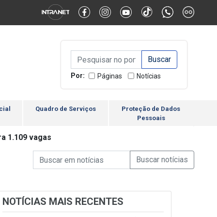
Alternar Alto Contraste
Alternar Tamanho da Fonte
Campo de Busca de inform
Campo de Busca de informações
Enviar a Busca
Por:
Páginas
Notícias
cial
Quadro de Serviços
Proteção de Dados
Pessoais
ra 1.109 vagas
Campo de Busca de informações
Enviar a Busca de Notícia
Campo de Busca de Notícias
NOTÍCIAS MAIS RECENTES