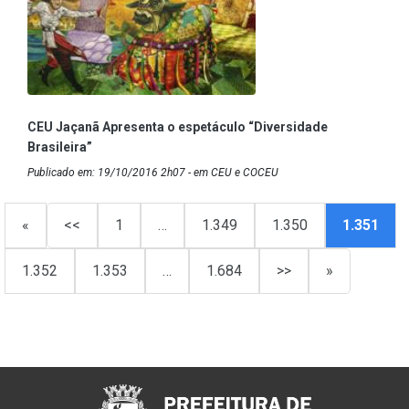
CEU Jaçanã Apresenta o espetáculo “Diversidade
Brasileira”
Publicado em: 19/10/2016 2h07 - em CEU e COCEU
«
<<
1
…
1.349
1.350
1.351
1.352
1.353
…
1.684
>>
»