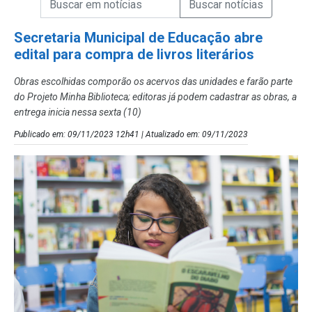
Campo de Busca de Notícias
Secretaria Municipal de Educação abre
edital para compra de livros literários
Obras escolhidas comporão os acervos das unidades e farão parte
do Projeto Minha Biblioteca; editoras já podem cadastrar as obras, a
entrega inicia nessa sexta (10)
Publicado em: 09/11/2023 12h41 | Atualizado em: 09/11/2023