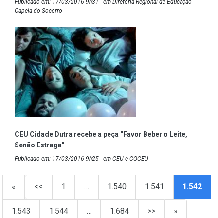
Publicado em: 17/03/2016 9h31 - em Diretoria Regional de Educação
Capela do Socorro
CEU Cidade Dutra recebe a peça “Favor Beber o Leite,
Senão Estraga”
Publicado em: 17/03/2016 9h25 - em CEU e COCEU
«
<<
1
…
1.540
1.541
1.542
1.543
1.544
…
1.684
>>
»