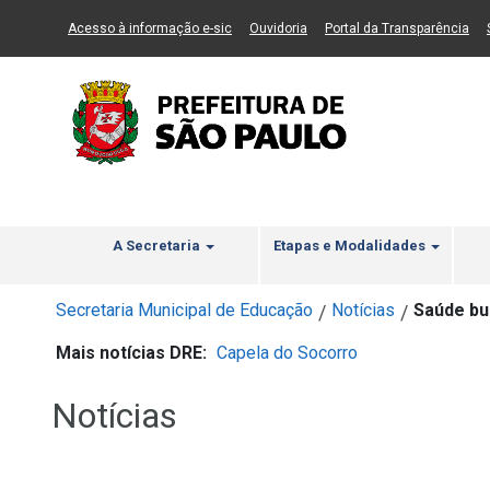
Ir ao Conteúdo
1
Ir para menu principal
2
Ir para busca
3
(Link para um novo sítio)
(Link para um novo sítio)
(Li
Acesso à informação e-sic
Ouvidoria
Portal da Transparência
A Secretaria
Etapas e Modalidades
Secretaria Municipal de Educação
Notícias
Saúde bu
/
/
Mais notícias DRE:
Capela do Socorro
Notícias