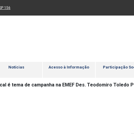
Ir para rodapé
4
Acessibilidade
5
nk para um novo sítio)
(Link para um novo sítio)
SP 156
Notícias
Acesso à Informação
Participação So
cal é tema de campanha na EMEF Des. Teodomiro Toledo P