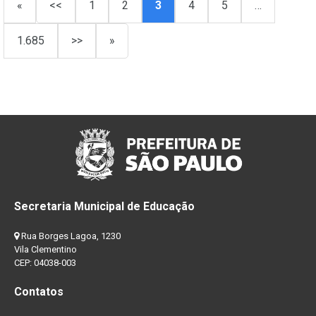
«
<<
1
2
3
4
5
…
1.685
>>
»
Secretaria Municipal de Educação
Rua Borges Lagoa, 1230
Vila Clementino
CEP: 04038-003
Contatos