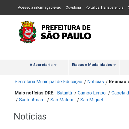
Ir ao Conteúdo
1
Ir para menu principal
2
Ir para busca
3
(Link para um novo sítio)
(Link para um novo sítio)
(Li
Acesso à informação e-sic
Ouvidoria
Portal da Transparência
A Secretaria
Etapas e Modalidades
Secretaria Municipal de Educação
Notícias
Reunião 
/
/
Mais notícias DRE:
Butantã
/
Campo Limpo
/
Capela d
/
Santo Amaro
/
São Mateus
/
São Miguel
Notícias