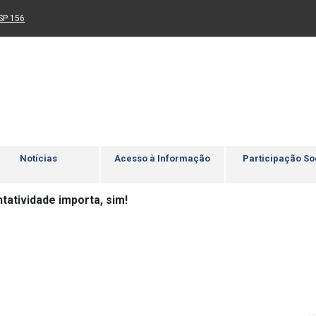
Ir para rodapé
4
Acessibilidade
5
nk para um novo sítio)
(Link para um novo sítio)
SP 156
Notícias
Acesso à Informação
Participação So
tatividade importa, sim!