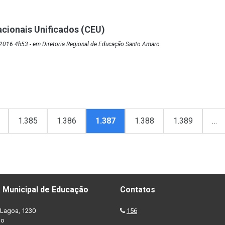
cionais Unificados (CEU)
2016 4h53 - em Diretoria Regional de Educação Santo Amaro
1.385
1.386
1.387
1.388
1.389
…
 Municipal de Educação
Contatos
Lagoa, 1230
156
no