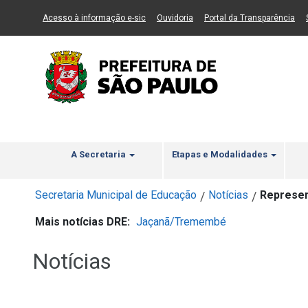
Ir ao Conteúdo
1
Ir para menu principal
2
Ir para busca
3
(Link para um novo sítio)
(Link para um novo sítio)
(Li
Acesso à informação e-sic
Ouvidoria
Portal da Transparência
A Secretaria
Etapas e Modalidades
Secretaria Municipal de Educação
Notícias
Represen
/
/
Mais notícias DRE:
Jaçanã/Tremembé
Notícias