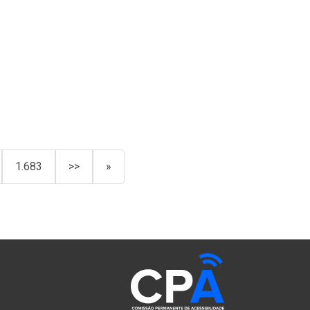
1.683
>>
»