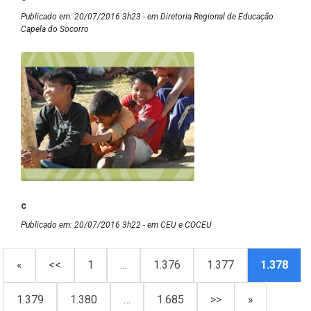
Publicado em: 20/07/2016 3h23 - em Diretoria Regional de Educação
Capela do Socorro
c
Publicado em: 20/07/2016 3h22 - em CEU e COCEU
«
<<
1
…
1.376
1.377
1.378
1.379
1.380
…
1.685
>>
»