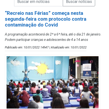
Campo de Busca de Notícias
“Recreio nas Férias” começa nesta
segunda-feira com protocolo contra
contaminação do Covid
A programação acontecerá de 2ª a 6ª feira, até o dia 21 de janeiro.
Podem participar crianças e adolescentes de 4 a 14 anos
Publicado em: 10/01/2022 14h47 | Atualizado em: 10/01/2022