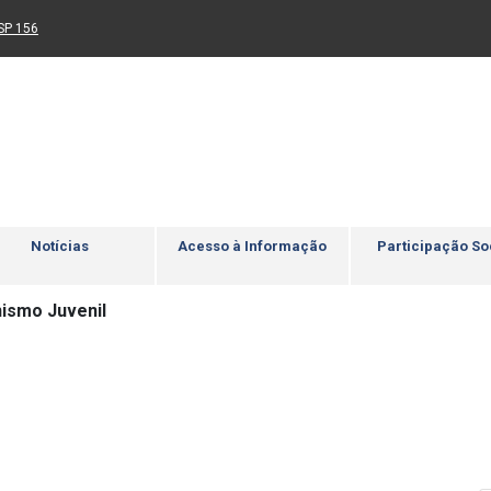
Ir para rodapé
4
Acessibilidade
5
nk para um novo sítio)
(Link para um novo sítio)
SP 156
Notícias
Acesso à Informação
Participação So
ismo Juvenil