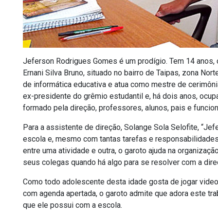
Jeferson Rodrigues Gomes é um prodígio. Tem 14 anos, c
Ernani Silva Bruno, situado no bairro de Taipas, zona Nort
de informática educativa e atua como mestre de cerimô
ex-presidente do grêmio estudantil e, há dois anos, ocu
formado pela direção, professores, alunos, pais e funcion
Para a assistente de direção, Solange Sola Selofite, “Jef
escola e, mesmo com tantas tarefas e responsabilidades,
entre uma atividade e outra, o garoto ajuda na organizaçã
seus colegas quando há algo para se resolver com a dire
Como todo adolescente desta idade gosta de jogar vide
com agenda apertada, o garoto admite que adora este trab
que ele possui com a escola.