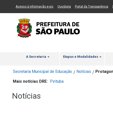
Ir ao Conteúdo
1
Ir para menu principal
2
Ir para busca
3
(Link para um novo sítio)
(Link para um novo sítio)
(Li
Acesso à informação e-sic
Ouvidoria
Portal da Transparência
A Secretaria
Etapas e Modalidades
Secretaria Municipal de Educação
Notícias
Protagon
/
/
Mais notícias DRE:
Pirituba
Notícias