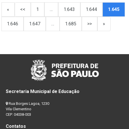
«
<<
1
…
1.643
1.644
1.645
1.646
1.647
…
1.685
>>
»
Secretaria Municipal de Educação
Rua Borges Lagoa, 1230
Vila Clementino
CEP: 04038-003
Contatos