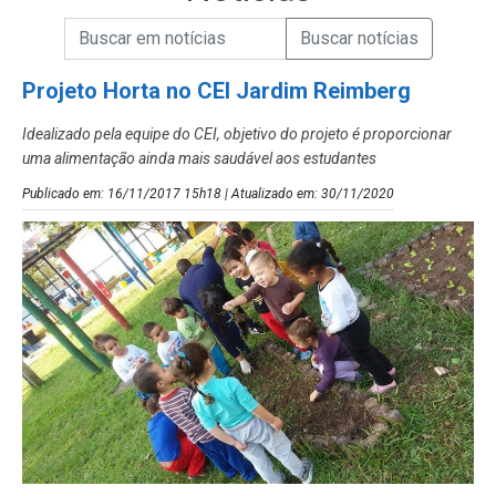
Campo de Busca de informações
Enviar a Busca de Notícias
Campo de Busca de Notícias
Projeto Horta no CEI Jardim Reimberg
Idealizado pela equipe do CEI, objetivo do projeto é proporcionar
uma alimentação ainda mais saudável aos estudantes
Publicado em: 16/11/2017 15h18 | Atualizado em: 30/11/2020