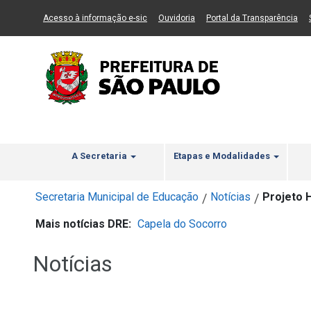
Ir ao Conteúdo
1
Ir para menu principal
2
Ir para busca
3
(Link para um novo sítio)
(Link para um novo sítio)
(Li
Acesso à informação e-sic
Ouvidoria
Portal da Transparência
A Secretaria
Etapas e Modalidades
Secretaria Municipal de Educação
Notícias
Projeto 
/
/
Mais notícias DRE:
Capela do Socorro
Notícias