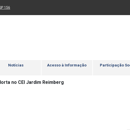
Ir para rodapé
4
Acessibilidade
5
nk para um novo sítio)
(Link para um novo sítio)
SP 156
Notícias
Acesso à Informação
Participação So
Horta no CEI Jardim Reimberg