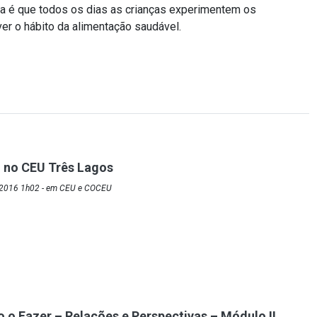
a é que todos os dias as crianças experimentem os
ver o hábito da alimentação saudável.
 no CEU Três Lagos
/2016 1h02 - em CEU e COCEU
 o Fazer – Relações e Perspectivas – Módulo II