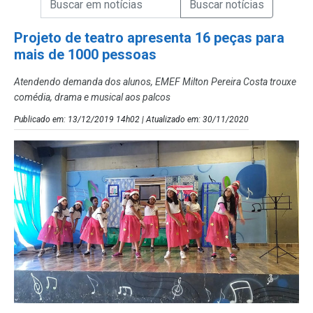
Campo de Busca de Notícias
Projeto de teatro apresenta 16 peças para
mais de 1000 pessoas
Atendendo demanda dos alunos, EMEF Milton Pereira Costa trouxe
comédia, drama e musical aos palcos
Publicado em: 13/12/2019 14h02 | Atualizado em: 30/11/2020