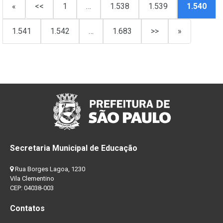
«
<<
1
…
1.538
1.539
1.540
1.541
1.542
…
1.683
>>
»
Secretaria Municipal de Educação
Rua Borges Lagoa, 1230
Vila Clementino
CEP: 04038-003
Contatos