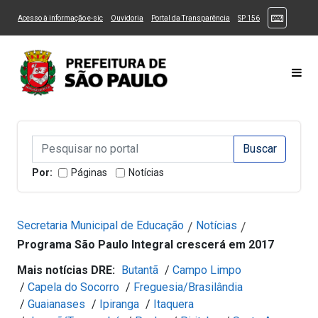
Ir ao Conteúdo
1
Ir para menu principal
2
Ir para busca
3
(Atalhos
(Link para um novo sítio)
(Link para um novo sítio)
(Link para um novo sítio)
(Link para um novo
Acesso à informação e-sic
Ouvidoria
Portal da Transparência
SP 156
Ir para rodapé
4
Acessibilidade
5
Alternar Alto Contraste
Alternar Tamanho da Fonte
Most
Campo de Busca de informações
Campo de Busca de informações
Enviar a Busca
Por:
Páginas
Notícias
Secretaria Municipal de Educação
Notícias
/
/
Programa São Paulo Integral crescerá em 2017
Mais notícias DRE:
Butantã
/
Campo Limpo
/
Capela do Socorro
/
Freguesia/Brasilândia
/
Guaianases
/
Ipiranga
/
Itaquera