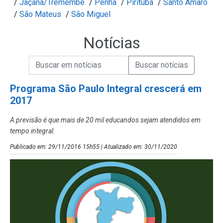
/
Jaçanã/Tremembé
/
Penha
/
Pirituba
/
Santo Amaro
/
São Mateus
/
São Miguel
Notícias
Campo de Busca de informações
Enviar a Busca de Notícias
Campo de Busca de Notícias
Programa São Paulo Integral crescerá em
2017
A previsão é que mais de 20 mil educandos sejam atendidos em
tempo integral.
Publicado em: 29/11/2016 15h55 | Atualizado em: 30/11/2020