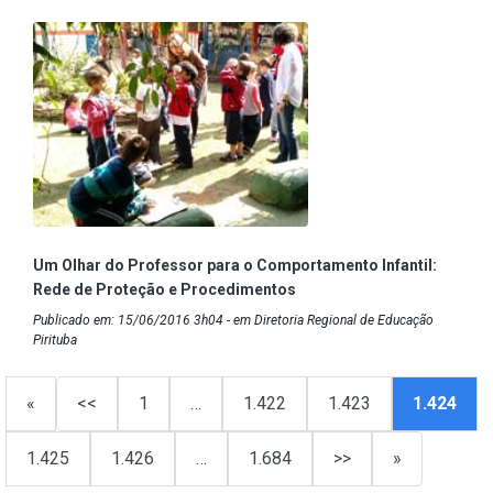
Um Olhar do Professor para o Comportamento Infantil:
Rede de Proteção e Procedimentos
Publicado em: 15/06/2016 3h04 - em Diretoria Regional de Educação
Pirituba
«
<<
1
…
1.422
1.423
1.424
1.425
1.426
…
1.684
>>
»