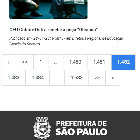
CEU Cidade Dutra recebe a peça “Oleanna”
Publicado em: 28/04/2016 5h15 - em Diretoria Regional de Educação
Capela do Socorro
«
<<
1
…
1.480
1.481
1.482
1.483
1.484
…
1.683
>>
»