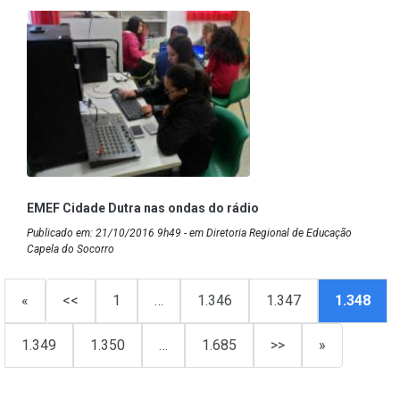
EMEF Cidade Dutra nas ondas do rádio
Publicado em: 21/10/2016 9h49 - em Diretoria Regional de Educação
Capela do Socorro
«
<<
1
…
1.346
1.347
1.348
1.349
1.350
…
1.685
>>
»