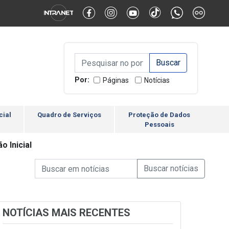
Alternar Alto Contraste
Alternar Tamanho da Fonte
Campo de Busca de inform
Campo de Busca de informações
Enviar a Busca
Por:
Páginas
Notícias
cial
Quadro de Serviços
Proteção de Dados
Pessoais
 Inicial
Campo de Busca de informações
Enviar a Busca de Notícia
Campo de Busca de Notícias
NOTÍCIAS MAIS RECENTES