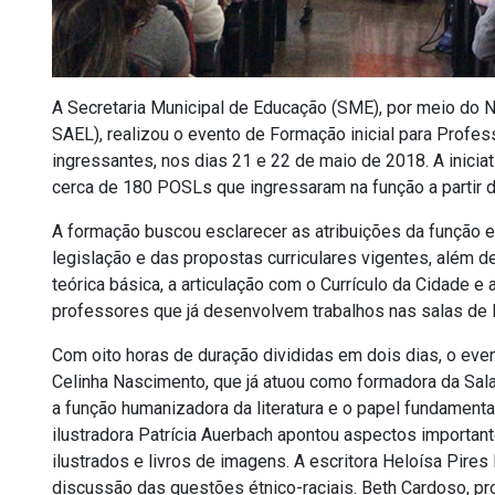
A Secretaria Municipal de Educação (SME), por meio do N
SAEL), realizou o evento de Formação inicial para Profe
ingressantes, nos dias 21 e 22 de maio de 2018. A iniciat
cerca de 180 POSLs que ingressaram na função a partir 
A formação buscou esclarecer as atribuições da função e
legislação e das propostas curriculares vigentes, além 
teórica básica, a articulação com o Currículo da Cidade 
professores que já desenvolvem trabalhos nas salas de le
Com oito horas de duração divididas em dois dias, o eve
Celinha Nascimento, que já atuou como formadora da Sal
a função humanizadora da literatura e o papel fundamenta
ilustradora Patrícia Auerbach apontou aspectos important
ilustrados e livros de imagens. A escritora Heloísa Pires 
discussão das questões étnico-raciais. Beth Cardoso, profe