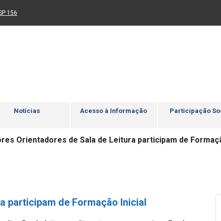
Ir para rodapé
4
Acessibilidade
5
nk para um novo sítio)
(Link para um novo sítio)
SP 156
Notícias
Acesso à Informação
Participação So
res Orientadores de Sala de Leitura participam de Formação
a participam de Formação Inicial