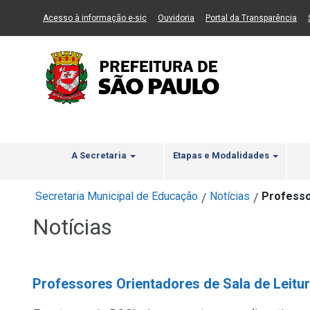
Ir ao Conteúdo
1
Ir para menu principal
2
Ir para busca
3
(Link para um novo sítio)
(Link para um novo sítio)
(Li
Acesso à informação e-sic
Ouvidoria
Portal da Transparência
A Secretaria
Etapas e Modalidades
Secretaria Municipal de Educação
Notícias
Professo
/
/
Notícias
Professores Orientadores de Sala de Leitur