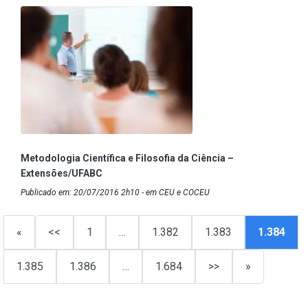
Metodologia Científica e Filosofia da Ciência –
Extensões/UFABC
Publicado em: 20/07/2016 2h10 - em CEU e COCEU
«
<<
1
…
1.382
1.383
1.384
1.385
1.386
…
1.684
>>
»