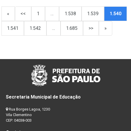
«
<<
1
…
1.538
1.539
1.540
1.541
1.542
…
1.685
>>
»
Secretaria Municipal de Educação
Rua Borges Lagoa, 1230
Vila Clementino
CEP: 04038-003