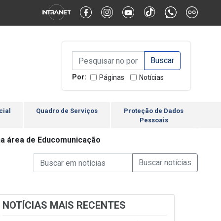
Alternar Alto Contraste
Alternar Tamanho da Fonte
Campo de Busca de inform
Campo de Busca de informações
Enviar a Busca
Por:
Páginas
Notícias
cial
Quadro de Serviços
Proteção de Dados
Pessoais
 na área de Educomunicação
Campo de Busca de informações
Enviar a Busca de Notícia
Campo de Busca de Notícias
NOTÍCIAS MAIS RECENTES