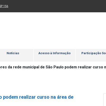
Ir para rodapé
4
Acessibilidade
5
nk para um novo sítio)
(Link para um novo sítio)
SP 156
Notícias
Acesso à Informação
Participação So
res da rede municipal de São Paulo podem realizar curso
o podem realizar curso na área de