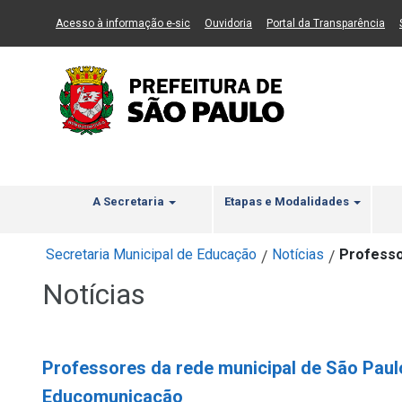
Ir ao Conteúdo
1
Ir para menu principal
2
Ir para busca
3
(Link para um novo sítio)
(Link para um novo sítio)
(Li
Acesso à informação e-sic
Ouvidoria
Portal da Transparência
A Secretaria
Etapas e Modalidades
Secretaria Municipal de Educação
Notícias
Professo
/
/
Notícias
Professores da rede municipal de São Paul
Educomunicação