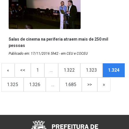
Salas de cinema na periferia atraem mais de 250 mil
pessoas
Publicado em: 17/11/2016 5h42 - em CEU e COCEU
«
<<
1
…
1.322
1.323
1.324
1.325
1.326
…
1.685
>>
»