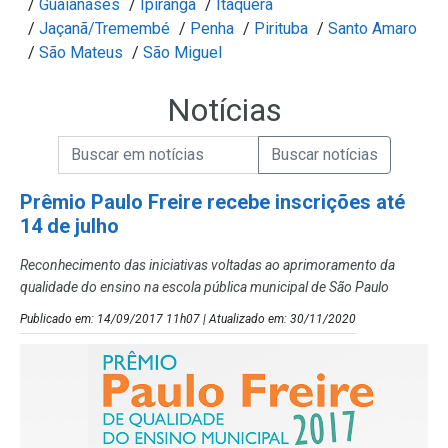
/
Guaianases
/
Ipiranga
/
Itaquera
/
Jaçanã/Tremembé
/
Penha
/
Pirituba
/
Santo Amaro
/
São Mateus
/
São Miguel
Notícias
Campo de Busca de informações
Enviar a Busca de Notícias
Campo de Busca de Notícias
Prêmio Paulo Freire recebe inscrições até
14 de julho
Reconhecimento das iniciativas voltadas ao aprimoramento da
qualidade do ensino na escola pública municipal de São Paulo
Publicado em: 14/09/2017 11h07 | Atualizado em: 30/11/2020