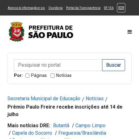
Ir ao Conteúdo
1
Ir para menu principal
2
Ir para busca
3
(Atalhos
(Link para um novo sítio)
(Link para um novo sítio)
(Link para um novo sítio)
(Link para um novo
Acesso à informação e-sic
Ouvidoria
Portal da Transparência
SP 156
Ir para rodapé
4
Acessibilidade
5
Alternar Alto Contraste
Alternar Tamanho da Fonte
Most
Campo de Busca de informações
Campo de Busca de informações
Enviar a Busca
Por:
Páginas
Notícias
Secretaria Municipal de Educação
Notícias
/
/
Prêmio Paulo Freire recebe inscrições até 14 de
julho
Mais notícias DRE:
Butantã
/
Campo Limpo
/
Capela do Socorro
/
Freguesia/Brasilândia