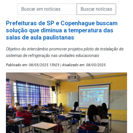
Campo de Busca de informações
Enviar a Busca de Notícias
Campo de Busca de Notícias
Prefeituras de SP e Copenhague buscam
solução que diminua a temperatura das
salas de aula paulistanas
Objetivo do intercâmbio promover projetos piloto de instalação de
sistemas de refrigeração nas unidades educacionais
Publicado em: 08/05/2025 15h23 | Atualizado em: 08/05/2025