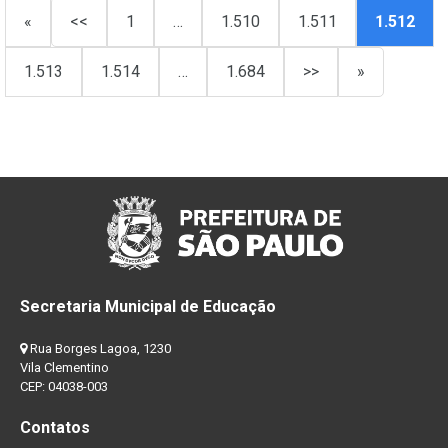
«
<<
1
…
1.510
1.511
1.512
1.513
1.514
…
1.684
>>
»
Secretaria Municipal de Educação
Rua Borges Lagoa, 1230
Vila Clementino
CEP: 04038-003
Contatos