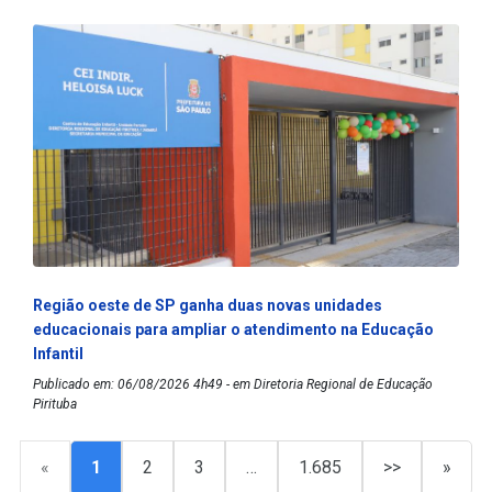
Região oeste de SP ganha duas novas unidades
educacionais para ampliar o atendimento na Educação
Infantil
Publicado em: 06/08/2026 4h49 - em Diretoria Regional de Educação
Pirituba
«
1
2
3
…
1.685
>>
»