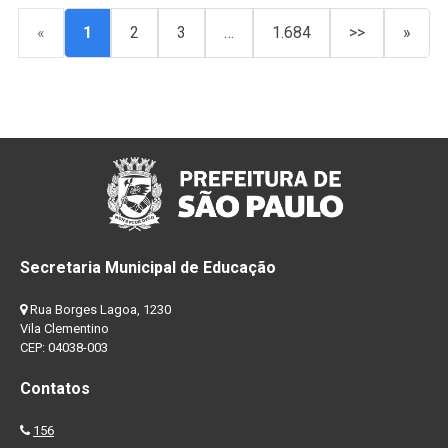
«
1
2
3
…
1.684
>>
»
Secretaria Municipal de Educação
Rua Borges Lagoa, 1230
Vila Clementino
CEP: 04038-003
Contatos
156