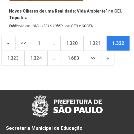
Novos Olhares de uma Realidade: Vida Ambiente” no CEU
Tiquatira
Publicado em: 18/11/2016 10h59 - em CEU e COCEU
«
<<
1
…
1.320
1.321
1.322
1.323
1.324
…
1.683
>>
»
Secretaria Municipal de Educação