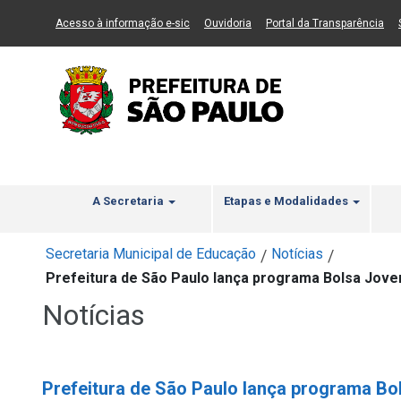
Ir ao Conteúdo
1
Ir para menu principal
2
Ir para busca
3
(Link para um novo sítio)
(Link para um novo sítio)
(Li
Acesso à informação e-sic
Ouvidoria
Portal da Transparência
A Secretaria
Etapas e Modalidades
Secretaria Municipal de Educação
Notícias
/
/
Prefeitura de São Paulo lança programa Bolsa Jovem,
Notícias
Prefeitura de São Paulo lança programa Bol