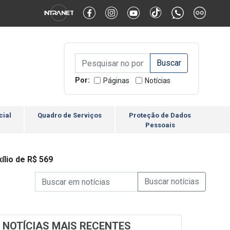
Alternar Alto Contraste
Alternar Tamanho da Fonte
Campo de Busca de inform
Campo de Busca de informações
Enviar a Busca
Por:
Páginas
Notícias
cial
Quadro de Serviços
Proteção de Dados
Pessoais
ílio de R$ 569
Campo de Busca de informações
Enviar a Busca de Notícia
Campo de Busca de Notícias
NOTÍCIAS MAIS RECENTES