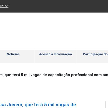
Ir para rodapé
4
Acessibilidade
5
nk para um novo sítio)
(Link para um novo sítio)
SP 156
Notícias
Acesso à Informação
Participação So
 que terá 5 mil vagas de capacitação profissional com aux
sa Jovem, que terá 5 mil vagas de