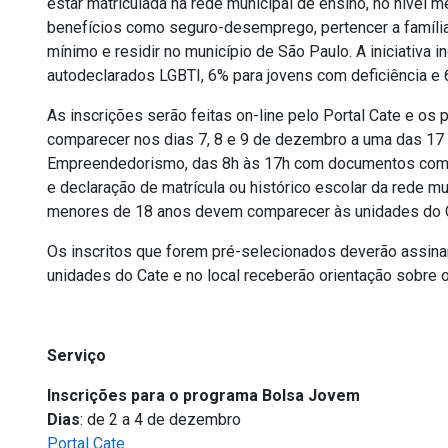
estar matriculada na rede municipal de ensino, no nível
benefícios como seguro-desemprego, pertencer a famílias 
mínimo e residir no município de São Paulo. A iniciativa 
autodeclarados LGBTI, 6% para jovens com deficiência e 
As inscrições serão feitas on-line pelo Portal Cate e o
comparecer nos dias 7, 8 e 9 de dezembro a uma das 17 
Empreendedorismo, das 8h às 17h com documentos como R
e declaração de matrícula ou histórico escolar da rede m
menores de 18 anos devem comparecer às unidades do 
Os inscritos que forem pré-selecionados deverão assin
unidades do Cate e no local receberão orientação sobre o
Serviço
Inscrições para o programa Bolsa Jovem
Dias
: de 2 a 4 de dezembro
Portal Cate