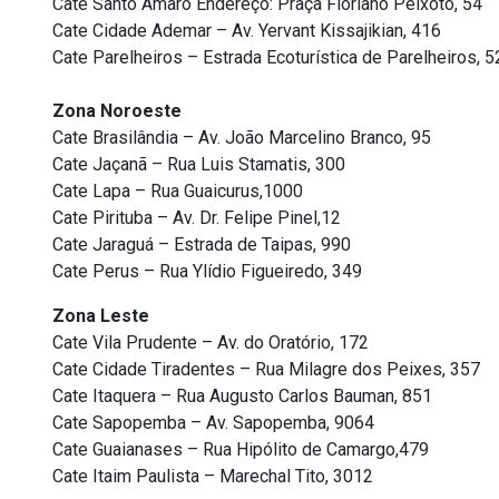
Cate Santo Amaro Endereço: Praça Floriano Peixoto, 54
Cate Cidade Ademar – Av. Yervant Kissajikian, 416
Cate Parelheiros – Estrada Ecoturística de Parelheiros, 
Zona Noroeste
Cate Brasilândia – Av. João Marcelino Branco, 95
Cate Jaçanã – Rua Luis Stamatis, 300
Cate Lapa – Rua Guaicurus,1000
Cate Pirituba – Av. Dr. Felipe Pinel,12
Cate Jaraguá – Estrada de Taipas, 990
Cate Perus – Rua Ylídio Figueiredo, 349
Zona Leste
Cate Vila Prudente – Av. do Oratório, 172
Cate Cidade Tiradentes – Rua Milagre dos Peixes, 357
Cate Itaquera – Rua Augusto Carlos Bauman, 851
Cate Sapopemba – Av. Sapopemba, 9064
Cate Guaianases – Rua Hipólito de Camargo,479
Cate Itaim Paulista – Marechal Tito, 3012